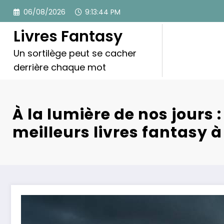
Aller
06/08/2026
9:13:46 PM
au
contenu
Livres Fantasy
Un sortilège peut se cacher
derrière chaque mot
À la lumière de nos jours :
meilleurs livres fantasy à