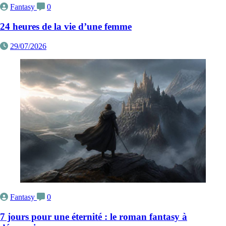
Fantasy
0
24 heures de la vie d’une femme
29/07/2026
Fantasy
0
7 jours pour une éternité : le roman fantasy à