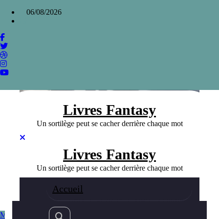
Aller
×
06/08/2026
au
contenu
Bilbo le hobbit
Home
»
Bilbo le hobbit
Livres Fantasy
Un sortilège peut se cacher derrière chaque mot
Livres Fantasy
Un sortilège peut se cacher derrière chaque mot
Accueil
Meilleurs livres Fantasy
Fantasy
21/11/2024