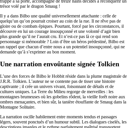
frappe à sa porte, accompagné de treize nains décidés à reconquérir un
trésor volé par le dragon Smaug !
Il y a dans Bilbo une qualité universellement attachante : celle de
quelqu’un qu’on pourrait croiser au coin de la rue. Il ne rêve pas de
gloire ou de combats épiques. Pourtant, forcé par les circonstances, il
découvre en lui un courage insoupçonné et une volonté d’agir bien
plus grande qu’il ne l’aurait cru. Et n’est-ce pas là ce qui rend son
personnage si mémorable ? Loin d’être un héros prédestiné, Bilbo est
un rappel que chacun d’entre nous a un potentiel insoupçonné, qui ne
demande qu’à s’exprimer au bon moment.
Une narration envoûtante signée Tolkien
L’une des forces de Bilbo le Hobbit réside dans la plume magistrale de
J.R.R. Tolkien. L’auteur ne se contente pas de tisser une histoire
captivante ; il crée un univers vivant, foisonnant de détails et de
cultures uniques. La Terre du Milieu regorge de merveilles : les
montagnes brumeuses où les gobelins rôdent, la vieille forêt noire aux
ombres menaçantes, et bien sûr, la tanière étouffante de Smaug dans la
Montagne Solitaire.
La narration oscille habilement entre moments tendus et passages
légers, souvent ponctués d’un humour subtil. Les dialogues ciselés, les
descriptions imagées et le rythme parfaitement maîtrisé transportent