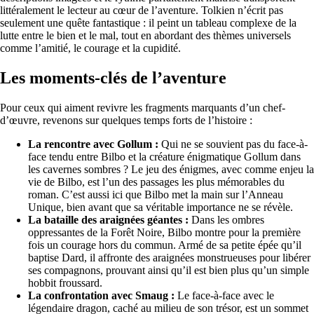
littéralement le lecteur au cœur de l’aventure. Tolkien n’écrit pas
seulement une quête fantastique : il peint un tableau complexe de la
lutte entre le bien et le mal, tout en abordant des thèmes universels
comme l’amitié, le courage et la cupidité.
Les moments-clés de l’aventure
Pour ceux qui aiment revivre les fragments marquants d’un chef-
d’œuvre, revenons sur quelques temps forts de l’histoire :
La rencontre avec Gollum :
Qui ne se souvient pas du face-à-
face tendu entre Bilbo et la créature énigmatique Gollum dans
les cavernes sombres ? Le jeu des énigmes, avec comme enjeu la
vie de Bilbo, est l’un des passages les plus mémorables du
roman. C’est aussi ici que Bilbo met la main sur l’Anneau
Unique, bien avant que sa véritable importance ne se révèle.
La bataille des araignées géantes :
Dans les ombres
oppressantes de la Forêt Noire, Bilbo montre pour la première
fois un courage hors du commun. Armé de sa petite épée qu’il
baptise Dard, il affronte des araignées monstrueuses pour libérer
ses compagnons, prouvant ainsi qu’il est bien plus qu’un simple
hobbit froussard.
La confrontation avec Smaug :
Le face-à-face avec le
légendaire dragon, caché au milieu de son trésor, est un sommet