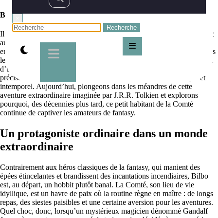
Bilbo le hobbit
×
Il est peu de personnages dans la littérature fantasy qui résonnent avec
autant de vivacité que Bilbo Baggins, plus connu sous le nom
enchanteur de Bilbo le Hobbit. Héros (malgré lui) de l’une des œuvres
les plus marquantes du genre, Bilbo n’a rien d’un guerrier héroïque ni
d’un sorcier flamboyant. Non, Bilbo est… un hobbit. Et c’est
précisément cette simplicité qui fait de lui un protagoniste unique et
intemporel. Aujourd’hui, plongeons dans les méandres de cette
aventure extraordinaire imaginée par J.R.R. Tolkien et explorons
pourquoi, des décennies plus tard, ce petit habitant de la Comté
continue de captiver les amateurs de fantasy.
Un protagoniste ordinaire dans un monde
extraordinaire
Contrairement aux héros classiques de la fantasy, qui manient des
épées étincelantes et brandissent des incantations incendiaires, Bilbo
est, au départ, un hobbit plutôt banal. La Comté, son lieu de vie
idyllique, est un havre de paix où la routine règne en maître : de longs
repas, des siestes paisibles et une certaine aversion pour les aventures.
Quel choc, donc, lorsqu’un mystérieux magicien dénommé Gandalf