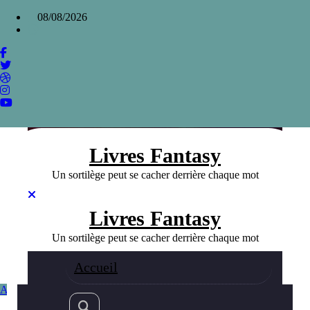
Aller
×
08/08/2026
au
contenu
Création de monde et narration dans Le
Grand Livre des Hommes par Julien Jale
Home
»
Création de monde et narration dans Le Grand Livre
des Hommes par Julien Jale
Livres Fantasy
Un sortilège peut se cacher derrière chaque mot
Livres Fantasy
Un sortilège peut se cacher derrière chaque mot
Accueil
Auteurs Fanatsy
Fantasy
10/12/2023