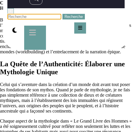
Création de monde et narration dans Le Grand Livre des
Hommes par Julien Jale
×
Bienvenue, valeureux navigateurs des vastes royaumes de
l’imagination, où la magie et la mythologie se fondent dans l’étoffe des
mondes que nous explorons page après page. Aujourd’hui, je vous
convie à une chevauchée à travers l’univers que j’ai personnellement
tissé dans « Le Grand Livre des Hommes ». Je suis Julien Jale,
enchanteur des mots et votre guide dans l’art subtil de la création de
mondes (worldbuilding) et l’entrelacement de la narration épique.
La Quête de l’Authenticité: Élaborer une
Mythologie Unique
Celui qui s’aventure dans la création d’un monde doit avant tout poser
les fondations de son mythos. Quand je parle de mythologie, je ne fais
pas simplement référence à une collection de dieux et de créatures
mythiques, mais à l’établissement des lois immuables qui régissent
l’univers, aux origines des peuples qui le peuplent, et à l’histoire
ancestrale qui a façonné ses continents.
Chaque aspect de la mythologie dans « Le Grand Livre des Hommes »
a été soigneusement cultivé pour refléter non seulement les luttes et les
triomphes de ses habitants mais aussi pour susciter une résonance