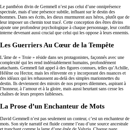
Le panthéon divin de Gemmell n’est pas celui d’une onniprésence
spectrale, mais d’une présence subtile, influant sur le destin des
hommes. Dans ses écrits, les dieux murmurent aux héros, plutôt que de
leur imposer un chemin tout tracé. Cette conception des êtres divins
ajoute une profondeur psychologique à chaque personnage, leur conflit
interne devenant aussi crucial que celui qui les oppose à leurs ennemis.
Les Guerriers Au Cœur de la Tempête
L’âme de « Troie » réside dans ses protagonistes, façonnés avec une
complexité qui les rend indéniablement humains, profondément
attachants. Gemmell fait appel à des figures connues, telles qu’Achille,
Hélène ou Hector, mais les réinvente en y incorporant des nuances et
des idéaux qui les rehaussent au-delà des simples marionnettes du
destin. Ils deviennent des miroirs de nos propres dilemmes, aspirant à
l’honneur, à l’amour et à la gloire, mais aussi heurtant sans cesse les
chaînes de leurs propres faiblesses.
La Prose d’un Enchanteur de Mots
David Gemmell n’est pas seulement un conteur, c’est un enchanteur de
mots. Son style narratif est fluide comme l’eau d’une source ancestrale
et tranchant comme la lame d’une épée de Valyria. Chaque page