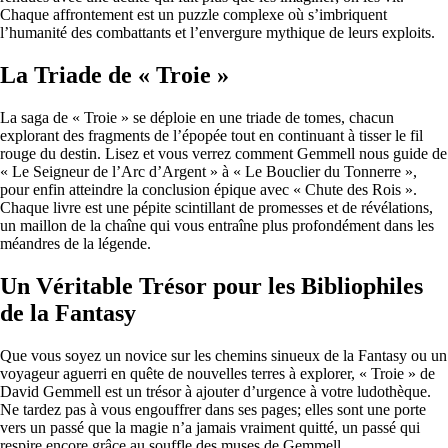
Chaque affrontement est un puzzle complexe où s’imbriquent
l’humanité des combattants et l’envergure mythique de leurs exploits.
La Triade de « Troie »
La saga de « Troie » se déploie en une triade de tomes, chacun
explorant des fragments de l’épopée tout en continuant à tisser le fil
rouge du destin. Lisez et vous verrez comment Gemmell nous guide de
« Le Seigneur de l’Arc d’Argent » à « Le Bouclier du Tonnerre »,
pour enfin atteindre la conclusion épique avec « Chute des Rois ».
Chaque livre est une pépite scintillant de promesses et de révélations,
un maillon de la chaîne qui vous entraîne plus profondément dans les
méandres de la légende.
Un Véritable Trésor pour les Bibliophiles
de la Fantasy
Que vous soyez un novice sur les chemins sinueux de la Fantasy ou un
voyageur aguerri en quête de nouvelles terres à explorer, « Troie » de
David Gemmell est un trésor à ajouter d’urgence à votre ludothèque.
Ne tardez pas à vous engouffrer dans ses pages; elles sont une porte
vers un passé que la magie n’a jamais vraiment quitté, un passé qui
respire encore grâce au souffle des muses de Gemmell.