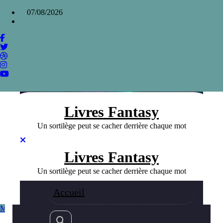
Aller
×
07/08/2026
au
contenu
Découvrez Troie de David Gemmell, une
relecture fantasy de la mythologie
Home
»
Découvrez Troie de David Gemmell, une relecture
fantasy de la mythologie
Livres Fantasy
Un sortilège peut se cacher derrière chaque mot
Livres Fantasy
Un sortilège peut se cacher derrière chaque mot
Accueil
Meilleurs livres Fantasy
Fantasy
29/10/2023