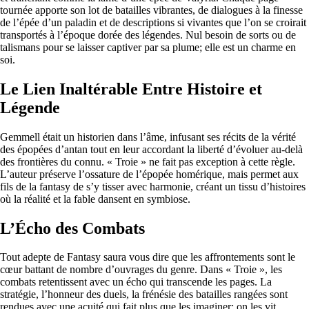
tournée apporte son lot de batailles vibrantes, de dialogues à la finesse
de l’épée d’un paladin et de descriptions si vivantes que l’on se croirait
transportés à l’époque dorée des légendes. Nul besoin de sorts ou de
talismans pour se laisser captiver par sa plume; elle est un charme en
soi.
Le Lien Inaltérable Entre Histoire et
Légende
Gemmell était un historien dans l’âme, infusant ses récits de la vérité
des épopées d’antan tout en leur accordant la liberté d’évoluer au-delà
des frontières du connu. « Troie » ne fait pas exception à cette règle.
L’auteur préserve l’ossature de l’épopée homérique, mais permet aux
fils de la fantasy de s’y tisser avec harmonie, créant un tissu d’histoires
où la réalité et la fable dansent en symbiose.
L’Écho des Combats
Tout adepte de Fantasy saura vous dire que les affrontements sont le
cœur battant de nombre d’ouvrages du genre. Dans « Troie », les
combats retentissent avec un écho qui transcende les pages. La
stratégie, l’honneur des duels, la frénésie des batailles rangées sont
rendues avec une acuité qui fait plus que les imaginer; on les vit.