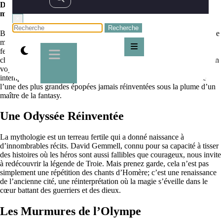
Découvrez Troie de David Gemmell, une relecture fantasy de la
mythologie
×
Bienvenue, nobles aventuriers et quêteurs de sagas épiques au cœur de
mondes où la magie et le mythe s’entremêlent. En tant que Julien,
fervent défenseur des récits fantastiques et auteur de quelques
chroniques de magie moi-même, je suis ravi de vous emmener dans un
voyage à travers la prose de l’illustre David Gemmell et son œuvre
intemporelle : « Troie ». Approchez, que je vous narre l’histoire de
l’une des plus grandes épopées jamais réinventées sous la plume d’un
maître de la fantasy.
Une Odyssée Réinventée
La mythologie est un terreau fertile qui a donné naissance à
d’innombrables récits. David Gemmell, connu pour sa capacité à tisser
des histoires où les héros sont aussi fallibles que courageux, nous invite
à redécouvrir la légende de Troie. Mais prenez garde, cela n’est pas
simplement une répétition des chants d’Homère; c’est une renaissance
de l’ancienne cité, une réinterprétation où la magie s’éveille dans le
cœur battant des guerriers et des dieux.
Les Murmures de l’Olympe