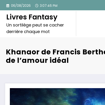
Aller
06/08/2026
3:07:48 PM
au
contenu
Livres Fantasy
Un sortilège peut se cacher
derrière chaque mot
Khanaor de Francis Berthe
de l’amour idéal