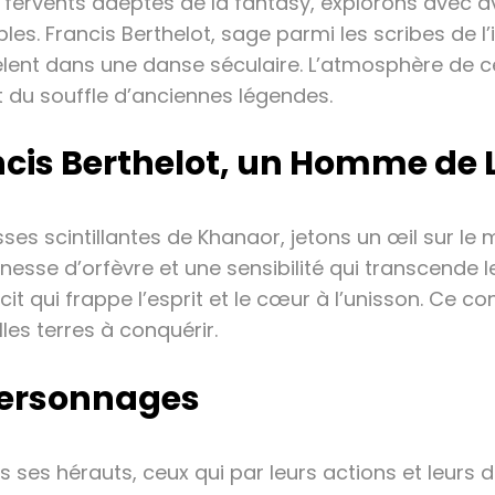
 fervents adeptes de la fantasy, explorons avec 
. Francis Berthelot, sage parmi les scribes de l’im
ent dans une danse séculaire. L’atmosphère de ce
t du souffle d’anciennes légendes.
ancis Berthelot, un Homme de 
s scintillantes de Khanaor, jetons un œil sur le ma
nesse d’orfèvre et une sensibilité qui transcende l
it qui frappe l’esprit et le cœur à l’unisson. Ce c
les terres à conquérir.
 Personnages
es hérauts, ceux qui par leurs actions et leurs de