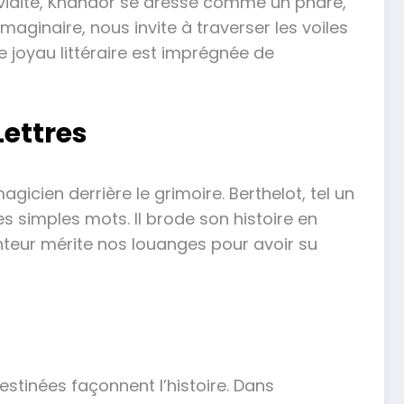
avidité, Khanaor se dresse comme un phare,
aginaire, nous invite à traverser les voiles
 joyau littéraire est imprégnée de
Lettres
gicien derrière le grimoire. Berthelot, tel un
es simples mots. Il brode son histoire en
onteur mérite nos louanges pour avoir su
stinées façonnent l’histoire. Dans