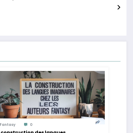
Fantasy
0
 construction des langues