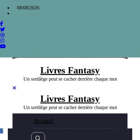
Aller
×
08/08/2026
au
contenu
La Mort du Roi Tsongor, tragédie et quête
de paix par Laurent Gaudé
Home
»
La Mort du Roi Tsongor, tragédie et quête de paix par
Laurent Gaudé
Livres Fantasy
Un sortilège peut se cacher derrière chaque mot
Livres Fantasy
Un sortilège peut se cacher derrière chaque mot
Accueil
Meilleurs livres Fantasy
Fantasy
02/12/2023