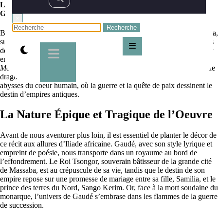
La Mort du Roi Tsongor, tragédie et quête de paix par Laurent
Gaudé
×
Bienvenue, voyageurs de contrées imaginaires et chroniqueurs de saga,
sur votre havre de la littérature fantasy, où les mots tissent des mondes
de magie et de mystère. J’ai l’honneur, aujourd’hui, de vous emmener
en voyage à travers une oeuvre captivante signée Laurent Gaudé :
La
Mort du Roi Tsongor
. Lointaine de la fantasy traditionnelle peuplée de
dragons et de mages, cette épopée tragique nous plonge dans les
abysses du coeur humain, où la guerre et la quête de paix dessinent le
destin d’empires antiques.
La Nature Épique et Tragique de l’Oeuvre
Avant de nous aventurer plus loin, il est essentiel de planter le décor de
ce récit aux allures d’Iliade africaine. Gaudé, avec son style lyrique et
empreint de poésie, nous transporte dans un royaume au bord de
l’effondrement. Le Roi Tsongor, souverain bâtisseur de la grande cité
de Massaba, est au crépuscule de sa vie, tandis que le destin de son
empire repose sur une promesse de mariage entre sa fille, Samilia, et le
prince des terres du Nord, Sango Kerim. Or, face à la mort soudaine du
monarque, l’univers de Gaudé s’embrase dans les flammes de la guerre
de succession.