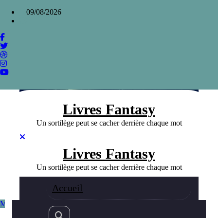
Aller
×
09/08/2026
au
contenu
L’Ange de la nuit, l’ascension d’un assassin
chez Brent Weeks
Home
»
L’Ange de la nuit, l’ascension d’un assassin chez Brent
Weeks
Livres Fantasy
Un sortilège peut se cacher derrière chaque mot
Livres Fantasy
Un sortilège peut se cacher derrière chaque mot
Accueil
Meilleurs livres Fantasy
Fantasy
23/10/2023