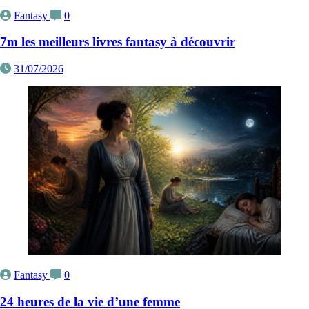
Fantasy
0
7m les meilleurs livres fantasy à découvrir
31/07/2026
Fantasy
0
24 heures de la vie d’une femme