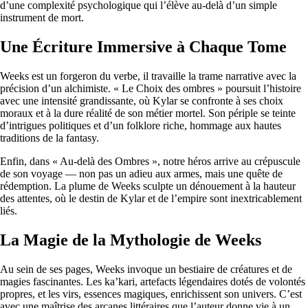
d’une complexité psychologique qui l’élève au-delà d’un simple
instrument de mort.
Une Écriture Immersive à Chaque Tome
Weeks est un forgeron du verbe, il travaille la trame narrative avec la
précision d’un alchimiste. « Le Choix des ombres » poursuit l’histoire
avec une intensité grandissante, où Kylar se confronte à ses choix
moraux et à la dure réalité de son métier mortel. Son périple se teinte
d’intrigues politiques et d’un folklore riche, hommage aux hautes
traditions de la fantasy.
Enfin, dans « Au-delà des Ombres », notre héros arrive au crépuscule
de son voyage — non pas un adieu aux armes, mais une quête de
rédemption. La plume de Weeks sculpte un dénouement à la hauteur
des attentes, où le destin de Kylar et de l’empire sont inextricablement
liés.
La Magie de la Mythologie de Weeks
Au sein de ses pages, Weeks invoque un bestiaire de créatures et de
magies fascinantes. Les ka’kari, artefacts légendaires dotés de volontés
propres, et les virs, essences magiques, enrichissent son univers. C’est
avec une maîtrise des arcanes littéraires que l’auteur donne vie à un