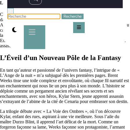
L’Ange de la nuit, l’ascension d’un assassin chez Brent Weeks
×
Chers adeptes des sagas ensorcelées et des quêtes épiques, bienvenue
dans un coin de toile dédié à la magnificence de la fantasy.
Aujourd’hui, légendes et récits s’entrelacent autour d’une saga qui a su
captiver l’essence même de l’obscurité et de la lumière : « L’Ange de
la nuit », œuvre majestueuse de l’esprit créatif de Brent Weeks.
Embarquons ensemble pour une épopée au cœur de l’ascension d’un
assassin hors pair, le jeune Kylar Stern.
L’Éveil d’un Nouveau Pôle de la Fantasy
En tant qu’auteur et passionné de l’univers fantasy, l’intrigue de «
L’Ange de la nuit » m’a subjugué dès les premières pages. Brent
Weeks tisse une toile complexe et envoûtante, où chaque fil narratif est
un enchantement qui nous lie un peu plus à son monde. L’histoire se
déploie comme un pergament ancien révélant ses secrets et ses
enchantements, avec son héros, Kylar Stern, jeune apprenti assassin
s’extrayant de l’abime de la cité de Cenaria pour embrasser son destin.
La trilogie débute avec « La Voie des Ombres », où l’on découvre
Kylar, enfant des rues, aspirant à une vie meilleure. Sous l’aile du
maître Durzo Blint, il apprend l’art délicat de la mort. Comme un
forgeron façonne sa lame, Weeks façonne son protagoniste, l’armant