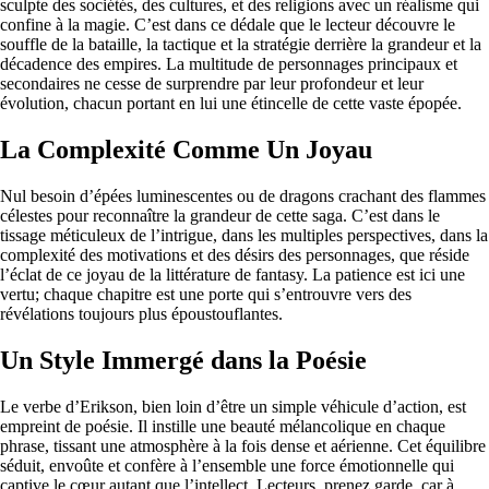
sculpte des sociétés, des cultures, et des religions avec un réalisme qui
confine à la magie. C’est dans ce dédale que le lecteur découvre le
souffle de la bataille, la tactique et la stratégie derrière la grandeur et la
décadence des empires. La multitude de personnages principaux et
secondaires ne cesse de surprendre par leur profondeur et leur
évolution, chacun portant en lui une étincelle de cette vaste épopée.
La Complexité Comme Un Joyau
Nul besoin d’épées luminescentes ou de dragons crachant des flammes
célestes pour reconnaître la grandeur de cette saga. C’est dans le
tissage méticuleux de l’intrigue, dans les multiples perspectives, dans la
complexité des motivations et des désirs des personnages, que réside
l’éclat de ce joyau de la littérature de fantasy. La patience est ici une
vertu; chaque chapitre est une porte qui s’entrouvre vers des
révélations toujours plus époustouflantes.
Un Style Immergé dans la Poésie
Le verbe d’Erikson, bien loin d’être un simple véhicule d’action, est
empreint de poésie. Il instille une beauté mélancolique en chaque
phrase, tissant une atmosphère à la fois dense et aérienne. Cet équilibre
séduit, envoûte et confère à l’ensemble une force émotionnelle qui
captive le cœur autant que l’intellect. Lecteurs, prenez garde, car à