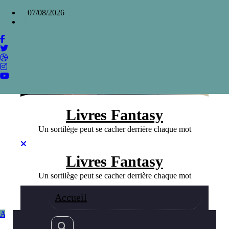
Aller
×
07/08/2026
au
contenu
Le Livre des Martyrs, plongée dans
l’épopée sombre de Steven Erikson
Home
»
Le Livre des Martyrs, plongée dans l’épopée sombre de
Steven Erikson
Livres Fantasy
Un sortilège peut se cacher derrière chaque mot
Livres Fantasy
Un sortilège peut se cacher derrière chaque mot
Accueil
Auteurs Fanatsy
Fantasy
06/09/2023