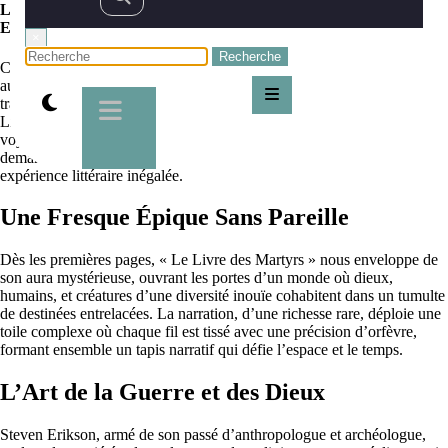
Le Livre des Martyrs, plongée dans l’épopée sombre de Steven
Erikson
×
Chers disciples de l’imaginaire et quêteurs de sagas épiques,
aujourd’hui, nous brandissons notre plume pour vous conduire à
travers les contrées sombres et magnifiques du cycle de fantasy « Le
Livre des Martyrs » de l’éminent et talentueux Steven Erikson. Ce
voyage, qui ne s’annonce pas exempt de dangers et de merveilles,
demandera courage et persévérance, mais promet en retour une
expérience littéraire inégalée.
Une Fresque Épique Sans Pareille
Dès les premières pages, « Le Livre des Martyrs » nous enveloppe de
son aura mystérieuse, ouvrant les portes d’un monde où dieux,
humains, et créatures d’une diversité inouïe cohabitent dans un tumulte
de destinées entrelacées. La narration, d’une richesse rare, déploie une
toile complexe où chaque fil est tissé avec une précision d’orfèvre,
formant ensemble un tapis narratif qui défie l’espace et le temps.
L’Art de la Guerre et des Dieux
Steven Erikson, armé de son passé d’anthropologue et archéologue,