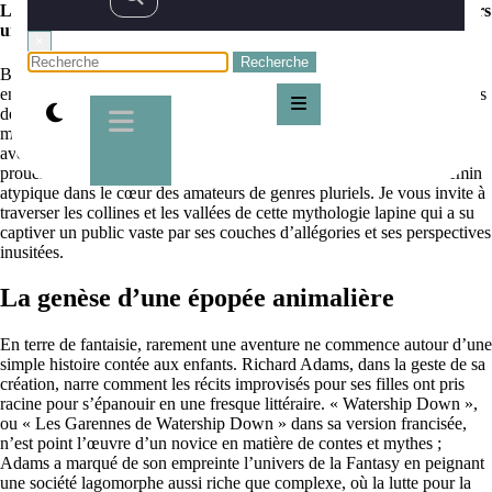
Le phénomène Watership Down de Richard Adams et son univers
unique
×
Bienvenue, amis rôdeurs de l’imaginaire et quêteurs d’épopées
enracinées dans les méandres de la Fantasy. Par-delà les sentiers battus
des royaumes épiques et des légendes arcaniques, se dresse un
monument singulier : « Watership Down », une œuvre qui conjugue
avec finesse le fantastique et le réalisme animalier. Authentique
prouesse narrative de Richard Adams, cet ouvrage se fraye un chemin
atypique dans le cœur des amateurs de genres pluriels. Je vous invite à
traverser les collines et les vallées de cette mythologie lapine qui a su
captiver un public vaste par ses couches d’allégories et ses perspectives
inusitées.
La genèse d’une épopée animalière
En terre de fantaisie, rarement une aventure ne commence autour d’une
simple histoire contée aux enfants. Richard Adams, dans la geste de sa
création, narre comment les récits improvisés pour ses filles ont pris
racine pour s’épanouir en une fresque littéraire. « Watership Down »,
ou « Les Garennes de Watership Down » dans sa version francisée,
n’est point l’œuvre d’un novice en matière de contes et mythes ;
Adams a marqué de son empreinte l’univers de la Fantasy en peignant
une société lagomorphe aussi riche que complexe, où la lutte pour la