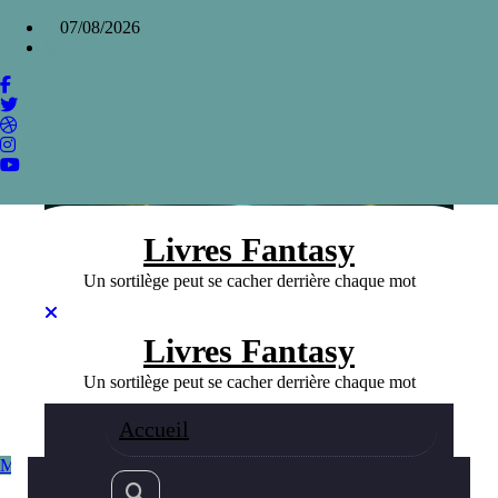
Aller
×
07/08/2026
au
contenu
Le phénomène Watership Down de Richard
Adams et son univers unique
Home
»
Le phénomène Watership Down de Richard Adams et
son univers unique
Livres Fantasy
Un sortilège peut se cacher derrière chaque mot
Livres Fantasy
Un sortilège peut se cacher derrière chaque mot
Accueil
Meilleurs livres Fantasy
Fantasy
10/08/2023