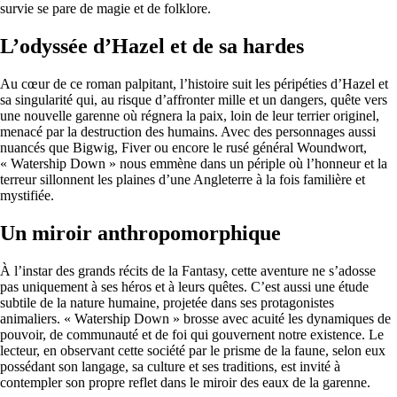
survie se pare de magie et de folklore.
L’odyssée d’Hazel et de sa hardes
Au cœur de ce roman palpitant, l’histoire suit les péripéties d’Hazel et
sa singularité qui, au risque d’affronter mille et un dangers, quête vers
une nouvelle garenne où régnera la paix, loin de leur terrier originel,
menacé par la destruction des humains. Avec des personnages aussi
nuancés que Bigwig, Fiver ou encore le rusé général Woundwort,
« Watership Down » nous emmène dans un périple où l’honneur et la
terreur sillonnent les plaines d’une Angleterre à la fois familière et
mystifiée.
Un miroir anthropomorphique
À l’instar des grands récits de la Fantasy, cette aventure ne s’adosse
pas uniquement à ses héros et à leurs quêtes. C’est aussi une étude
subtile de la nature humaine, projetée dans ses protagonistes
animaliers. « Watership Down » brosse avec acuité les dynamiques de
pouvoir, de communauté et de foi qui gouvernent notre existence. Le
lecteur, en observant cette société par le prisme de la faune, selon eux
possédant son langage, sa culture et ses traditions, est invité à
contempler son propre reflet dans le miroir des eaux de la garenne.