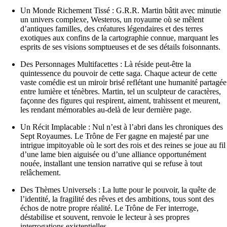
Un Monde Richement Tissé : G.R.R. Martin bâtit avec minutie
un univers complexe, Westeros, un royaume où se mêlent
d’antiques familles, des créatures légendaires et des terres
exotiques aux confins de la cartographie connue, marquant les
esprits de ses visions somptueuses et de ses détails foisonnants.
Des Personnages Multifacettes : Là réside peut-être la
quintessence du pouvoir de cette saga. Chaque acteur de cette
vaste comédie est un miroir brisé reflétant une humanité partagée
entre lumière et ténèbres. Martin, tel un sculpteur de caractères,
façonne des figures qui respirent, aiment, trahissent et meurent,
les rendant mémorables au-delà de leur dernière page.
Un Récit Implacable : Nul n’est à l’abri dans les chroniques des
Sept Royaumes. Le Trône de Fer gagne en majesté par une
intrigue impitoyable où le sort des rois et des reines se joue au fil
d’une lame bien aiguisée ou d’une alliance opportunément
nouée, installant une tension narrative qui se refuse à tout
relâchement.
Des Thèmes Universels : La lutte pour le pouvoir, la quête de
l’identité, la fragilité des rêves et des ambitions, tous sont des
échos de notre propre réalité. Le Trône de Fer interroge,
déstabilise et souvent, renvoie le lecteur à ses propres
interrogations existentielles.