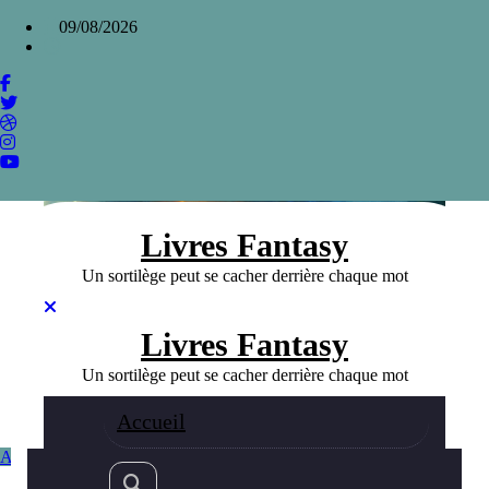
Aller
×
09/08/2026
au
contenu
Le succès mondial du Trône de Fer de
Georges RR Martin
Home
»
Le succès mondial du Trône de Fer de Georges RR
Martin
Livres Fantasy
Un sortilège peut se cacher derrière chaque mot
Livres Fantasy
Un sortilège peut se cacher derrière chaque mot
Accueil
Auteurs Fanatsy
Fantasy
10/01/2024