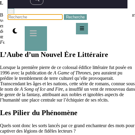
Le succès mondial du Trône de Fer de Georges RR Martin
×
Bienvenue, voyageurs des terres fantastiques et bibliophiles érudits, sur
votre très apprécié portail vers les sagas épiques et les mondes
enchanteurs. Ce jour, je me propose, plume à la main et âme emplie
des chants des bardes, de vous conter le succès phénoménal d’une
œuvre qui a redéfini le paysage de la fantasy moderne :
Le Trône de
Fer
du vénérable Georges R.R. Martin.
L’Aube d’un Nouvel Ère Littéraire
Lorsque la première pierre de ce colossal édifice littéraire fut posée en
1996 avec la publication de
A Game of Thrones
, peu auraient pu
prédire le tremblement de terre culturel qu’elle provoquerait.
Transcendant les âges et les nations, cette série de romans, connue sous
le nom de
A Song of Ice and Fire
, a insufflé un vent de renouveau dans
le genre de la fantasy, attribuant aux nobles et ignobles aspects de
l’humanité une place centrale sur l’échiquier de ses récits.
Les Pilier du Phénomène
Quels sont donc les sorts lancés par ce grand enchanteur des mots pour
captiver des légions de fidèles lecteurs ?