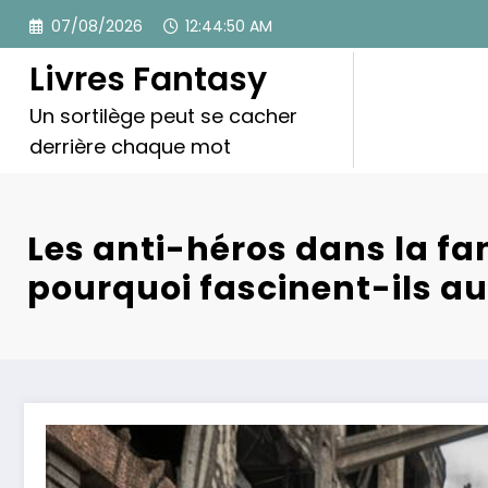
Aller
07/08/2026
12:44:52 AM
au
contenu
Livres Fantasy
Un sortilège peut se cacher
derrière chaque mot
Les anti-héros dans la fa
pourquoi fascinent-ils au