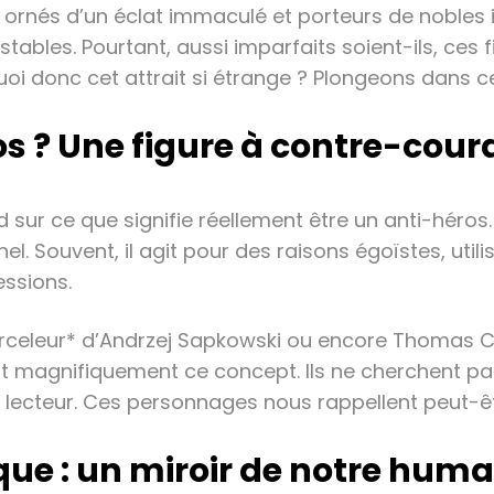
, ornés d’un éclat immaculé et porteurs de nobles 
bles. Pourtant, aussi imparfaits soient-ils, ces f
quoi donc cet attrait si étrange ? Plongeons dans c
s ? Une figure à contre-cour
d sur ce que signifie réellement être un anti-héros
nel. Souvent, il agit pour des raisons égoïstes, u
essions.
orceleur* d’Andrzej Sapkowski ou encore Thomas
t magnifiquement ce concept. Ils ne cherchent p
du lecteur. Ces personnages nous rappellent peut-êt
ue : un miroir de notre huma