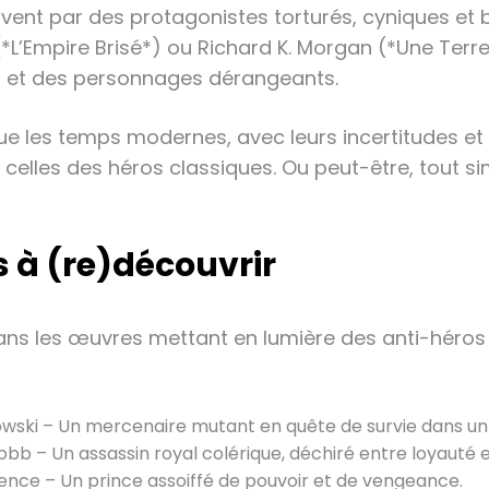
uvent par des protagonistes torturés, cyniques et 
L’Empire Brisé*) ou Richard K. Morgan (*Une Terr
es et des personnages dérangeants.
ue les temps modernes, avec leurs incertitudes et
elles des héros classiques. Ou peut-être, tout si
 à (re)découvrir
dans les œuvres mettant en lumière des anti-héro
kowski – Un mercenaire mutant en quête de survie dans u
bb – Un assassin royal colérique, déchiré entre loyauté et
ence – Un prince assoiffé de pouvoir et de vengeance.