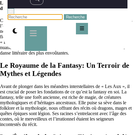
Les Aux de David Gunn : Science-fiction et fantasy, quelles
différences?
×
Chers adeptes des arcanes littéraires, où les mondes se façonnent dans
l’encre et le papier, bienvenue sur livres-fantasy.com. Aujourd’hui,
nous allons nous aventurer à la lisière des royaumes de la science-
fiction et de la fantasy, guidés par l’œuvre singulière de David Gunn,
« Les Aux ». Ce périple lexical nous permettra de distinguer les
nuances entre ces deux genres qui souvent s’entremêlent dans une
danse littéraire des plus envoûtantes.
Le Royaume de la Fantasy: Un Terroir de
Mythes et Légendes
Avant de plonger dans les méandres interstellaires de « Les Aux », il
est crucial de poser les fondations de ce qu’est la fantasy en soi. La
fantasy, telle une forêt ancienne, est riche de magie, de créatures
mythologiques et d’héritages ancestraux. Elle puise sa sève dans le
folklore et la mythologie, nous offrant des récits où dragons, mages et
quêtes épiques sont légion. Ses racines s’entrelacent avec l’âge des
contes, où le merveilleux et l’irrationnel étaient les seigneurs
incontestés du récit.