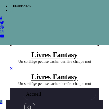
Aller
×
06/08/2026
au
contenu
Les Aux de David Gunn : Science-fiction et
fantasy, quelles différences?
Home
»
Les Aux de David Gunn : Science-fiction et fantasy,
quelles différences?
Livres Fantasy
Un sortilège peut se cacher derrière chaque mot
Livres Fantasy
Un sortilège peut se cacher derrière chaque mot
Accueil
Auteurs Fanatsy
Fantasy
14/10/2023