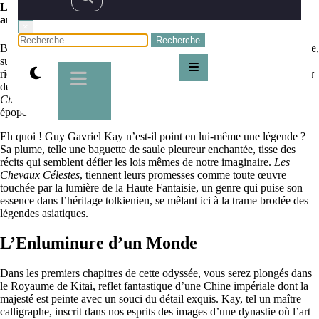
Les Chevaux Célestes de Guy Gavriel Kay, épopée dans la Chine
ancienne
×
Bienvenue, chers enchanteurs et élégantes magiciennes de la littérature,
sur la contrée virtuelle où chaque parchemin dévoile des mondes à la
richesse inépuisable. En tant que Julien, farouche raconteur et créateur
de mondes fantastiques, je vous invite aujourd’hui à enfourcher les
Chevaux Célestes
de l’auteur renommé, Guy Gavriel Kay, pour une
épopée saisissante dans une Chine ancienne réimaginée.
Eh quoi ! Guy Gavriel Kay n’est-il point en lui-même une légende ?
Sa plume, telle une baguette de saule pleureur enchantée, tisse des
récits qui semblent défier les lois mêmes de notre imaginaire.
Les
Chevaux Célestes
, tiennent leurs promesses comme toute œuvre
touchée par la lumière de la Haute Fantaisie, un genre qui puise son
essence dans l’héritage tolkienien, se mêlant ici à la trame brodée des
légendes asiatiques.
L’Enluminure d’un Monde
Dans les premiers chapitres de cette odyssée, vous serez plongés dans
le Royaume de Kitai, reflet fantastique d’une Chine impériale dont la
majesté est peinte avec un souci du détail exquis. Kay, tel un maître
calligraphe, inscrit dans nos esprits des images d’une dynastie où l’art