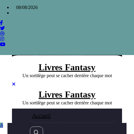
Aller
×
08/08/2026
au
contenu
Les Chevaux Célestes de Guy Gavriel Kay,
épopée dans la Chine ancienne
Home
»
Les Chevaux Célestes de Guy Gavriel Kay, épopée
dans la Chine ancienne
Livres Fantasy
Un sortilège peut se cacher derrière chaque mot
Livres Fantasy
Un sortilège peut se cacher derrière chaque mot
Accueil
Auteurs Fanatsy
Fantasy
16/09/2023