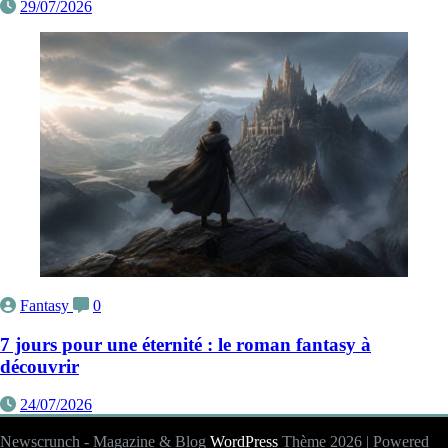
29/07/2026
Fantasy
0
7 jours pour une éternité : le roman fantasy à
découvrir
24/07/2026
Newscrunch - Magazine & Blog
WordPress
Thème 2026 | Powered