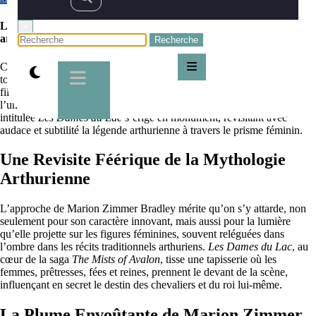
Les Dames du Lac, interprétation féminine de la légende
×
arthurienne par Marion Zimmer Bradley
Chers passionnés de mystères ancestraux et de récits épiques, il est un
tome dont les pages, imprégnées de magie et de sorcellerie, ont été
filées par une conteuse hors pair : Marion Zimmer Bradley. Dans
l’univers riche et foisonnant de la littérature de fantasy, l’œuvre
intitulée
Les Dames du Lac
s’érige en monument, revisitant avec
audace et subtilité la légende arthurienne à travers le prisme féminin.
Une Revisite Féérique de la Mythologie
Arthurienne
L’approche de Marion Zimmer Bradley mérite qu’on s’y attarde, non
seulement pour son caractère innovant, mais aussi pour la lumière
qu’elle projette sur les figures féminines, souvent reléguées dans
l’ombre dans les récits traditionnels arthuriens.
Les Dames du Lac
, au
cœur de la saga
The Mists of Avalon
, tisse une tapisserie où les
femmes, prêtresses, fées et reines, prennent le devant de la scène,
influençant en secret le destin des chevaliers et du roi lui-même.
La Plume Envoûtante de Marion Zimmer