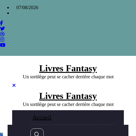
Aller
×
07/08/2026
au
contenu
Les Dames du Lac, interprétation féminine
de la légende arthurienne par Marion
Zimmer Bradley
Home
»
Les Dames du Lac, interprétation féminine de la
légende arthurienne par Marion Zimmer Bradley
Livres Fantasy
Un sortilège peut se cacher derrière chaque mot
Livres Fantasy
Un sortilège peut se cacher derrière chaque mot
Accueil
Meilleurs livres Fantasy
Fantasy
28/08/2023