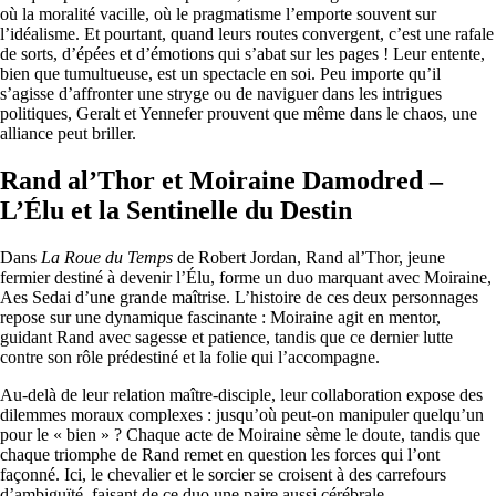
où la moralité vacille, où le pragmatisme l’emporte souvent sur
l’idéalisme. Et pourtant, quand leurs routes convergent, c’est une rafale
de sorts, d’épées et d’émotions qui s’abat sur les pages ! Leur entente,
bien que tumultueuse, est un spectacle en soi. Peu importe qu’il
s’agisse d’affronter une stryge ou de naviguer dans les intrigues
politiques, Geralt et Yennefer prouvent que même dans le chaos, une
alliance peut briller.
Rand al’Thor et Moiraine Damodred –
L’Élu et la Sentinelle du Destin
Dans
La Roue du Temps
de Robert Jordan, Rand al’Thor, jeune
fermier destiné à devenir l’Élu, forme un duo marquant avec Moiraine,
Aes Sedai d’une grande maîtrise. L’histoire de ces deux personnages
repose sur une dynamique fascinante : Moiraine agit en mentor,
guidant Rand avec sagesse et patience, tandis que ce dernier lutte
contre son rôle prédestiné et la folie qui l’accompagne.
Au-delà de leur relation maître-disciple, leur collaboration expose des
dilemmes moraux complexes : jusqu’où peut-on manipuler quelqu’un
pour le « bien » ? Chaque acte de Moiraine sème le doute, tandis que
chaque triomphe de Rand remet en question les forces qui l’ont
façonné. Ici, le chevalier et le sorcier se croisent à des carrefours
d’ambiguïté, faisant de ce duo une paire aussi cérébrale