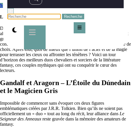
Meilleurs livres Fantasy
Fantasy
08/11/2024
×
Les meilleurs duos de chevaliers et sorciers en fantasy
Dans les vastes et mystérieuses contrées de la fantasy, il est des
alliances qui marquent les esprits, des duos qui défient l’ordre établi et
gravent leur nom dans les annales des mondes fictifs. Parmi ces
combinaisons épiques, le binôme chevalier-sorcier occupe une place de
choix. Après tout, quoi de mieux que l’union de l’acier et de la magie
pour terrasser les cieux ou affronter les ténèbres ? Voici un tour
d’horizon des meilleurs duos chevaliers et sorciers de la littérature
fantasy, ces couples mythiques qui ont su conquérir le cœur des
lecteurs.
Gandalf et Aragorn – L’Étoile du Dúnedain
et le Magicien Gris
Impossible de commencer sans évoquer ces deux figures
emblématiques créées par J.R.R. Tolkien. Bien qu’ils ne soient pas
officiellement un « duo » tout au long du récit, leur alliance dans
Le
Seigneur des Anneaux
reste gravée dans la mémoire des amateurs de
fantasy.