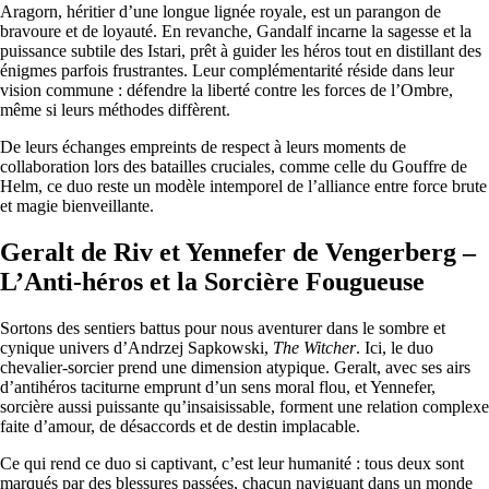
Aragorn, héritier d’une longue lignée royale, est un parangon de
bravoure et de loyauté. En revanche, Gandalf incarne la sagesse et la
puissance subtile des Istari, prêt à guider les héros tout en distillant des
énigmes parfois frustrantes. Leur complémentarité réside dans leur
vision commune : défendre la liberté contre les forces de l’Ombre,
même si leurs méthodes diffèrent.
De leurs échanges empreints de respect à leurs moments de
collaboration lors des batailles cruciales, comme celle du Gouffre de
Helm, ce duo reste un modèle intemporel de l’alliance entre force brute
et magie bienveillante.
Geralt de Riv et Yennefer de Vengerberg –
L’Anti-héros et la Sorcière Fougueuse
Sortons des sentiers battus pour nous aventurer dans le sombre et
cynique univers d’Andrzej Sapkowski,
The Witcher
. Ici, le duo
chevalier-sorcier prend une dimension atypique. Geralt, avec ses airs
d’antihéros taciturne emprunt d’un sens moral flou, et Yennefer,
sorcière aussi puissante qu’insaisissable, forment une relation complexe
faite d’amour, de désaccords et de destin implacable.
Ce qui rend ce duo si captivant, c’est leur humanité : tous deux sont
marqués par des blessures passées, chacun naviguant dans un monde