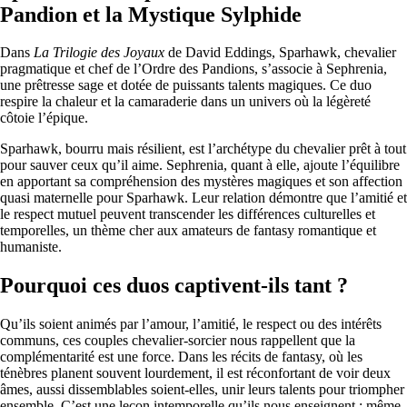
Pandion et la Mystique Sylphide
Dans
La Trilogie des Joyaux
de David Eddings, Sparhawk, chevalier
pragmatique et chef de l’Ordre des Pandions, s’associe à Sephrenia,
une prêtresse sage et dotée de puissants talents magiques. Ce duo
respire la chaleur et la camaraderie dans un univers où la légèreté
côtoie l’épique.
Sparhawk, bourru mais résilient, est l’archétype du chevalier prêt à tout
pour sauver ceux qu’il aime. Sephrenia, quant à elle, ajoute l’équilibre
en apportant sa compréhension des mystères magiques et son affection
quasi maternelle pour Sparhawk. Leur relation démontre que l’amitié et
le respect mutuel peuvent transcender les différences culturelles et
temporelles, un thème cher aux amateurs de fantasy romantique et
humaniste.
Pourquoi ces duos captivent-ils tant ?
Qu’ils soient animés par l’amour, l’amitié, le respect ou des intérêts
communs, ces couples chevalier-sorcier nous rappellent que la
complémentarité est une force. Dans les récits de fantasy, où les
ténèbres planent souvent lourdement, il est réconfortant de voir deux
âmes, aussi dissemblables soient-elles, unir leurs talents pour triompher
ensemble. C’est une leçon intemporelle qu’ils nous enseignent : même