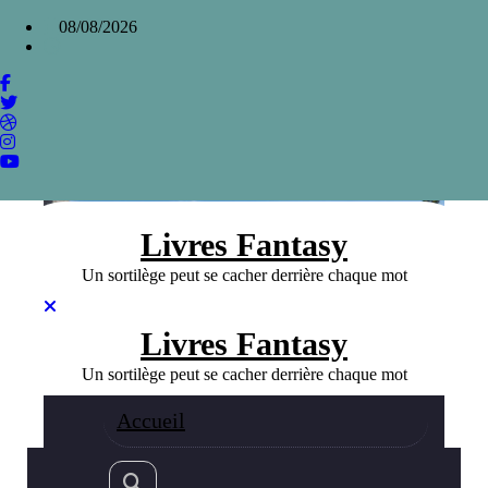
Aller
×
08/08/2026
au
contenu
Les meilleurs duos de chevaliers et sorciers
en fantasy
Home
»
Les meilleurs duos de chevaliers et sorciers en fantasy
Livres Fantasy
Un sortilège peut se cacher derrière chaque mot
Livres Fantasy
Un sortilège peut se cacher derrière chaque mot
Accueil