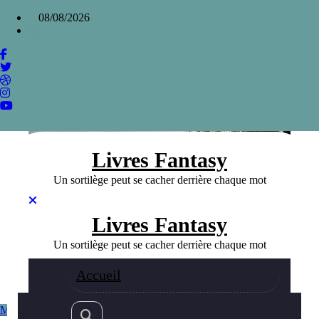
Aller
×
08/08/2026
au
contenu
Les meilleurs livres fantasy à couper le
souffle
Home
»
Les meilleurs livres fantasy à couper le souffle
Livres Fantasy
Un sortilège peut se cacher derrière chaque mot
Livres Fantasy
Un sortilège peut se cacher derrière chaque mot
Accueil
Meilleurs livres Fantasy
Fantasy
26/05/2026