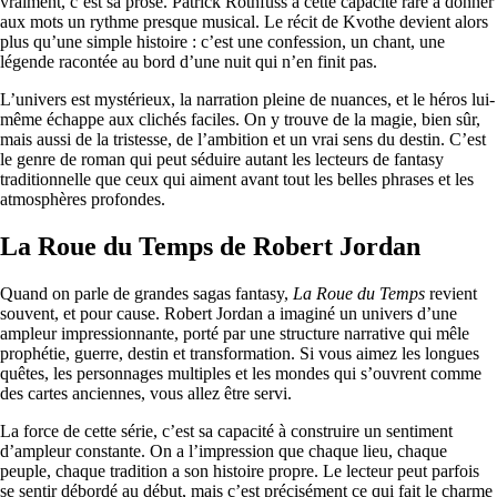
vraiment, c’est sa prose. Patrick Rothfuss a cette capacité rare à donner
aux mots un rythme presque musical. Le récit de Kvothe devient alors
plus qu’une simple histoire : c’est une confession, un chant, une
légende racontée au bord d’une nuit qui n’en finit pas.
L’univers est mystérieux, la narration pleine de nuances, et le héros lui-
même échappe aux clichés faciles. On y trouve de la magie, bien sûr,
mais aussi de la tristesse, de l’ambition et un vrai sens du destin. C’est
le genre de roman qui peut séduire autant les lecteurs de fantasy
traditionnelle que ceux qui aiment avant tout les belles phrases et les
atmosphères profondes.
La Roue du Temps de Robert Jordan
Quand on parle de grandes sagas fantasy,
La Roue du Temps
revient
souvent, et pour cause. Robert Jordan a imaginé un univers d’une
ampleur impressionnante, porté par une structure narrative qui mêle
prophétie, guerre, destin et transformation. Si vous aimez les longues
quêtes, les personnages multiples et les mondes qui s’ouvrent comme
des cartes anciennes, vous allez être servi.
La force de cette série, c’est sa capacité à construire un sentiment
d’ampleur constante. On a l’impression que chaque lieu, chaque
peuple, chaque tradition a son histoire propre. Le lecteur peut parfois
se sentir débordé au début, mais c’est précisément ce qui fait le charme