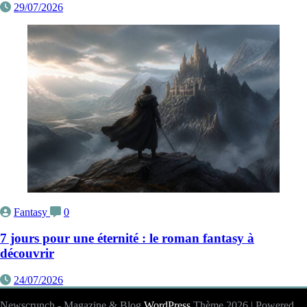
29/07/2026
Fantasy
0
7 jours pour une éternité : le roman fantasy à
découvrir
24/07/2026
Newscrunch - Magazine & Blog
WordPress
Thème 2026 | Powered