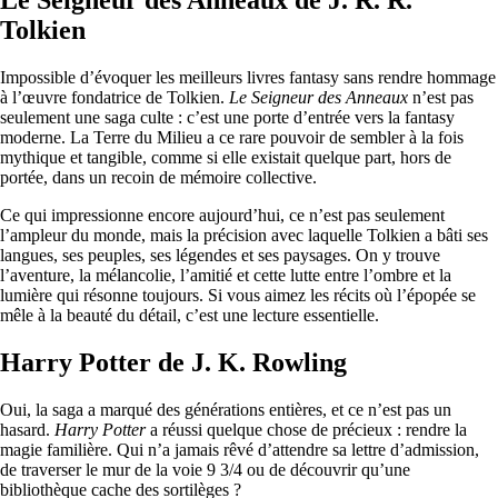
Le Seigneur des Anneaux de J. R. R.
Tolkien
Impossible d’évoquer les meilleurs livres fantasy sans rendre hommage
à l’œuvre fondatrice de Tolkien.
Le Seigneur des Anneaux
n’est pas
seulement une saga culte : c’est une porte d’entrée vers la fantasy
moderne. La Terre du Milieu a ce rare pouvoir de sembler à la fois
mythique et tangible, comme si elle existait quelque part, hors de
portée, dans un recoin de mémoire collective.
Ce qui impressionne encore aujourd’hui, ce n’est pas seulement
l’ampleur du monde, mais la précision avec laquelle Tolkien a bâti ses
langues, ses peuples, ses légendes et ses paysages. On y trouve
l’aventure, la mélancolie, l’amitié et cette lutte entre l’ombre et la
lumière qui résonne toujours. Si vous aimez les récits où l’épopée se
mêle à la beauté du détail, c’est une lecture essentielle.
Harry Potter de J. K. Rowling
Oui, la saga a marqué des générations entières, et ce n’est pas un
hasard.
Harry Potter
a réussi quelque chose de précieux : rendre la
magie familière. Qui n’a jamais rêvé d’attendre sa lettre d’admission,
de traverser le mur de la voie 9 3/4 ou de découvrir qu’une
bibliothèque cache des sortilèges ?