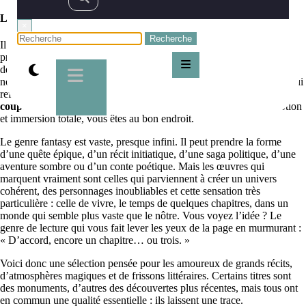
Les meilleurs livres fantasy à couper le souffle
×
Il existe des livres qui se lisent, et d’autres qui nous happent dès les
premières pages, comme si l’on franchissait un portail dissimulé entre
deux étagères. Les meilleurs romans fantasy ont ce pouvoir rare : ils
nous font oublier l’heure, le bruit du monde, et parfois même le thé qui
refroidit à côté du fauteuil. Si vous cherchez des
livres fantasy à
couper le souffle
, capables de mêler émerveillement, tension, émotion
et immersion totale, vous êtes au bon endroit.
Le genre fantasy est vaste, presque infini. Il peut prendre la forme
d’une quête épique, d’un récit initiatique, d’une saga politique, d’une
aventure sombre ou d’un conte poétique. Mais les œuvres qui
marquent vraiment sont celles qui parviennent à créer un univers
cohérent, des personnages inoubliables et cette sensation très
particulière : celle de vivre, le temps de quelques chapitres, dans un
monde qui semble plus vaste que le nôtre. Vous voyez l’idée ? Le
genre de lecture qui vous fait lever les yeux de la page en murmurant :
« D’accord, encore un chapitre… ou trois. »
Voici donc une sélection pensée pour les amoureux de grands récits,
d’atmosphères magiques et de frissons littéraires. Certains titres sont
des monuments, d’autres des découvertes plus récentes, mais tous ont
en commun une qualité essentielle : ils laissent une trace.