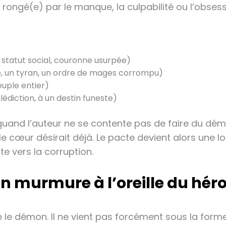
, rongé(e) par le manque, la culpabilité ou l’obsess
 statut social, couronne usurpée)
e, un tyran, un ordre de mages corrompu)
euple entier)
édiction, à un destin funeste)
 quand l’auteur ne se contente pas de faire du d
 le cœur désirait déjà. Le pacte devient alors une 
e vers la corruption.
n murmure à l’oreille du hér
e le démon. Il ne vient pas forcément sous la form