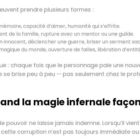
euvent prendre plusieurs formes :
mémoire, capacité d’aimer, humanité qui s’effrite.
ent de la famille, rupture avec un mentor ou une guilde.
 un innocent, déclencher une guerre, briser un serment sac
 magique du monde, ouverture de failles, libération d’enti
ue : chaque fois que le personnage paie une nouvell
se se brise peu à peu — pas seulement chez le pr
uand la magie infernale façon
 le pouvoir ne laisse jamais indemne. Lorsqu’il vie
ette corruption n’est pas toujours immédiate ou spe