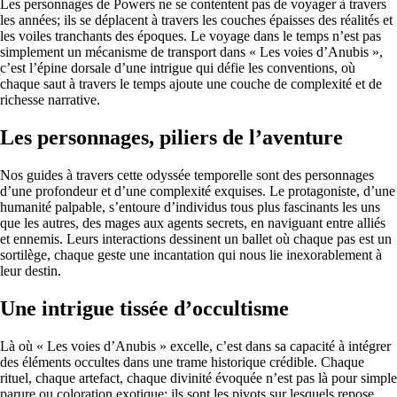
Les personnages de Powers ne se contentent pas de voyager à travers
les années; ils se déplacent à travers les couches épaisses des réalités et
les voiles tranchants des époques. Le voyage dans le temps n’est pas
simplement un mécanisme de transport dans « Les voies d’Anubis »,
c’est l’épine dorsale d’une intrigue qui défie les conventions, où
chaque saut à travers le temps ajoute une couche de complexité et de
richesse narrative.
Les personnages, piliers de l’aventure
Nos guides à travers cette odyssée temporelle sont des personnages
d’une profondeur et d’une complexité exquises. Le protagoniste, d’une
humanité palpable, s’entoure d’individus tous plus fascinants les uns
que les autres, des mages aux agents secrets, en naviguant entre alliés
et ennemis. Leurs interactions dessinent un ballet où chaque pas est un
sortilège, chaque geste une incantation qui nous lie inexorablement à
leur destin.
Une intrigue tissée d’occultisme
Là où « Les voies d’Anubis » excelle, c’est dans sa capacité à intégrer
des éléments occultes dans une trame historique crédible. Chaque
rituel, chaque artefact, chaque divinité évoquée n’est pas là pour simple
parure ou coloration exotique; ils sont les pivots sur lesquels repose