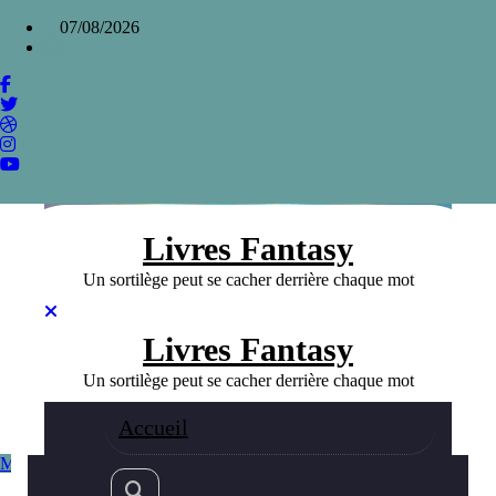
Aller
×
07/08/2026
au
contenu
Les voies d’Anubis de Tim Powers, voyage
temporel et occultisme
Home
»
Les voies d’Anubis de Tim Powers, voyage temporel et
occultisme
Livres Fantasy
Un sortilège peut se cacher derrière chaque mot
Livres Fantasy
Un sortilège peut se cacher derrière chaque mot
Accueil
Meilleurs livres Fantasy
Fantasy
22/01/2024