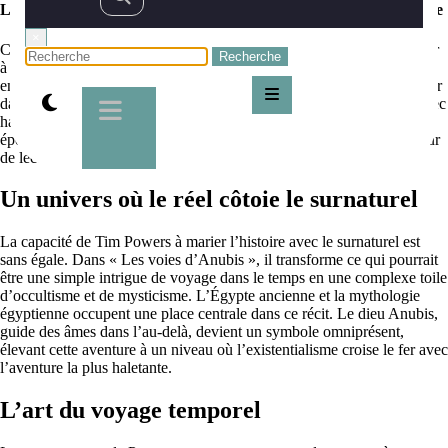
Les voies d’Anubis de Tim Powers, voyage temporel et occultisme
×
Chers adeptes de la littérature de l’imaginaire, il est temps de naviguer
à travers les flots tumultueux du temps, guidés par une plume aussi
envoûtante que maîtrisée. Aujourd’hui, je vous invite à vous immerger
dans « Les voies d’Anubis » de Tim Powers, un ouvrage qui tisse avec
habileté les fils du voyage temporel et de l’occultisme, pour une
épopée qui restera longtemps gravée dans vos mémoires et votre cœur
de lecteurs épris de dépaysement.
Un univers où le réel côtoie le surnaturel
La capacité de Tim Powers à marier l’histoire avec le surnaturel est
sans égale. Dans « Les voies d’Anubis », il transforme ce qui pourrait
être une simple intrigue de voyage dans le temps en une complexe toile
d’occultisme et de mysticisme. L’Égypte ancienne et la mythologie
égyptienne occupent une place centrale dans ce récit. Le dieu Anubis,
guide des âmes dans l’au-delà, devient un symbole omniprésent,
élevant cette aventure à un niveau où l’existentialisme croise le fer avec
l’aventure la plus haletante.
L’art du voyage temporel