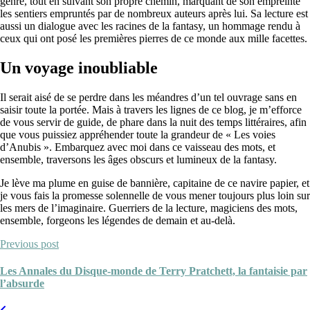
genre, tout en suivant son propre chemin, marquant de son empreinte
les sentiers empruntés par de nombreux auteurs après lui. Sa lecture est
aussi un dialogue avec les racines de la fantasy, un hommage rendu à
ceux qui ont posé les premières pierres de ce monde aux mille facettes.
Un voyage inoubliable
Il serait aisé de se perdre dans les méandres d’un tel ouvrage sans en
saisir toute la portée. Mais à travers les lignes de ce blog, je m’efforce
de vous servir de guide, de phare dans la nuit des temps littéraires, afin
que vous puissiez appréhender toute la grandeur de « Les voies
d’Anubis ». Embarquez avec moi dans ce vaisseau des mots, et
ensemble, traversons les âges obscurs et lumineux de la fantasy.
Je lève ma plume en guise de bannière, capitaine de ce navire papier, et
je vous fais la promesse solennelle de vous mener toujours plus loin sur
les mers de l’imaginaire. Guerriers de la lecture, magiciens des mots,
ensemble, forgeons les légendes de demain et au-delà.
Previous post
Les Annales du Disque-monde de Terry Pratchett, la fantaisie par
l’absurde