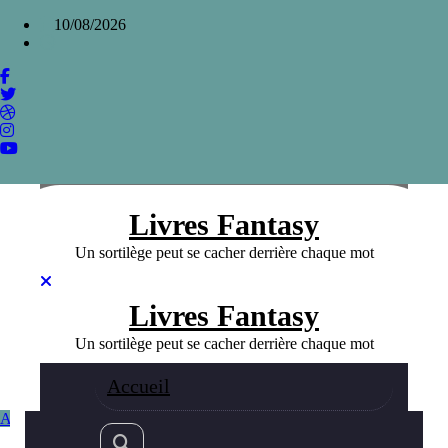
Aller
×
10/08/2026
au
contenu
Mother London, la capitale anglaise dans le
prisme de Michael Moorcock
Home
»
Mother London, la capitale anglaise dans le prisme de
Michael Moorcock
Livres Fantasy
Un sortilège peut se cacher derrière chaque mot
Livres Fantasy
Un sortilège peut se cacher derrière chaque mot
Accueil
Auteurs Fanatsy
Fantasy
02/01/2024