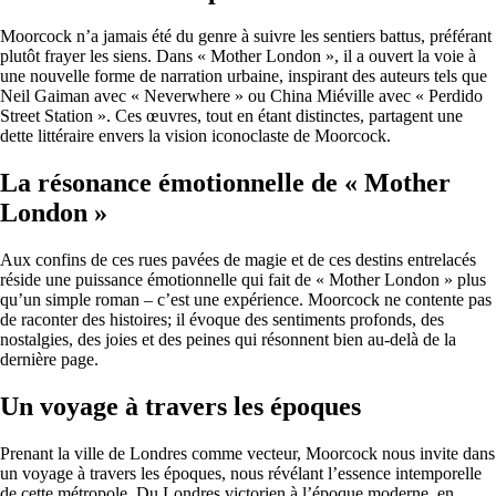
Moorcock n’a jamais été du genre à suivre les sentiers battus, préférant
plutôt frayer les siens. Dans « Mother London », il a ouvert la voie à
une nouvelle forme de narration urbaine, inspirant des auteurs tels que
Neil Gaiman avec « Neverwhere » ou China Miéville avec « Perdido
Street Station ». Ces œuvres, tout en étant distinctes, partagent une
dette littéraire envers la vision iconoclaste de Moorcock.
La résonance émotionnelle de « Mother
London »
Aux confins de ces rues pavées de magie et de ces destins entrelacés
réside une puissance émotionnelle qui fait de « Mother London » plus
qu’un simple roman – c’est une expérience. Moorcock ne contente pas
de raconter des histoires; il évoque des sentiments profonds, des
nostalgies, des joies et des peines qui résonnent bien au-delà de la
dernière page.
Un voyage à travers les époques
Prenant la ville de Londres comme vecteur, Moorcock nous invite dans
un voyage à travers les époques, nous révélant l’essence intemporelle
de cette métropole. Du Londres victorien à l’époque moderne, en