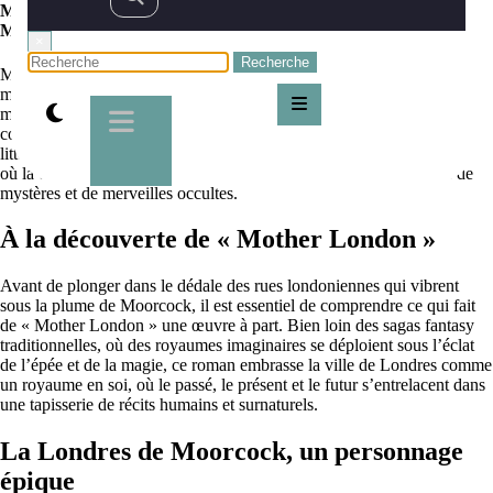
Mother London, la capitale anglaise dans le prisme de Michael
Moorcock
×
Michael Moorcock, un nom qui évoque des épopées grandioses, des
multivers fascinants et une maîtrise narratique qui n’a d’égal que la
magie qu’il insuffle dans ses œuvres. L’une de ses créations les moins
conventionnelles, et pourtant vibrante d’une magie propre à la
littérature de fantasy, n’est autre que « Mother London » – un roman
où la capitale anglaise se mue en un personnage captivant, bourré de
mystères et de merveilles occultes.
À la découverte de « Mother London »
Avant de plonger dans le dédale des rues londoniennes qui vibrent
sous la plume de Moorcock, il est essentiel de comprendre ce qui fait
de « Mother London » une œuvre à part. Bien loin des sagas fantasy
traditionnelles, où des royaumes imaginaires se déploient sous l’éclat
de l’épée et de la magie, ce roman embrasse la ville de Londres comme
un royaume en soi, où le passé, le présent et le futur s’entrelacent dans
une tapisserie de récits humains et surnaturels.
La Londres de Moorcock, un personnage
épique