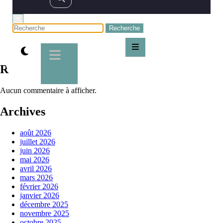
1991 de Franck Thilliez : avis et analyse du roman policier
×
7m les meilleurs livres fantasy à découvrir
24 heures de la vie d’une femme
7 jours pour une éternité : le roman fantasy à découvrir
100 livres à lire pour voyager au cœur des mondes fantasy
Recent Comments
Aucun commentaire à afficher.
Archives
août 2026
juillet 2026
juin 2026
mai 2026
avril 2026
mars 2026
février 2026
janvier 2026
décembre 2025
novembre 2025
octobre 2025