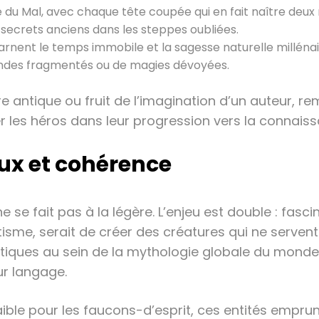
du Mal, avec chaque tête coupée qui en fait naître deux 
 secrets anciens dans les steppes oubliées.
arnent le temps immobile et la sagesse naturelle millénai
ndes fragmentés ou de magies dévoyées.
e antique ou fruit de l’imagination d’un auteur, rem
ier les héros dans leur progression vers la connais
eux et cohérence
e se fait pas à la légère. L’enjeu est double : fas
tisme, serait de créer des créatures qui ne serven
tiques au sein de la mythologie globale du monde
eur langage.
faible pour les faucons-d’esprit, ces entités empru