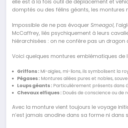
elle est à la fois outil de déplacement et vé
domptés ou des félins géants, les montures m
Impossible de ne pas évoquer
Smeagol
, l’a
McCaffrey, liés psychiquement à leurs cavali
hiérarchisées : on ne confère pas un dragon à
Voici quelques montures emblématiques de la
Griffons :
Mi-aigles, mi-lions, ils symbolisent la 
Pégases :
Montures ailées pures et nobles, souve
Loups géants :
Particulièrement présents dans
Chevaux elfiques :
Doués de conscience ou de rap
Avec la monture vient toujours le voyage initi
n’est jamais anodine dans sa forme ni dans s