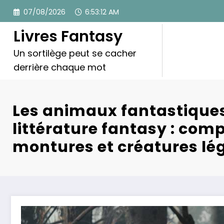
Aller
07/08/2026
6:53:14 AM
au
contenu
Livres Fantasy
Un sortilège peut se cacher
derrière chaque mot
Les animaux fantastiques
littérature fantasy : co
montures et créatures lé