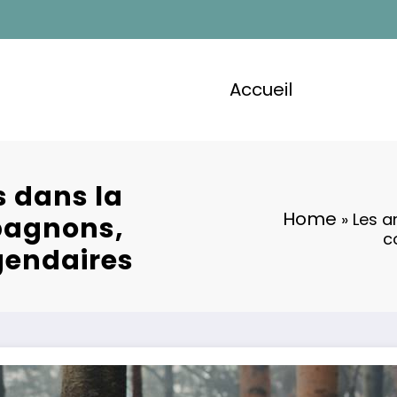
Accueil
 dans la
Home
»
Les a
mpagnons,
c
gendaires