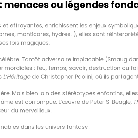
 : menaces ou légendes fonda
 et effrayantes, enrichissent les enjeux symbolique
rnes, manticores, hydres…), elles sont réinterpré
ses lois magiques.
s célèbre. Tantôt adversaire implacable (Smaug d
s primordiales : feu, temps, savoir, destruction ou 
ns
L’Héritage
de Christopher Paolini, où ils partagent
tère. Mais bien loin des stéréotypes enfantins, ell
l’âme est corrompue. L’œuvre de Peter S. Beagle,
T
ur du merveilleux.
nables dans les univers fantasy :