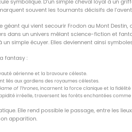
hicule symbolique. D’un simple cheval loyal à un gr
arquent souvent les tournants décisifs de l’avent
igle géant qui vient secourir Frodon au Mont Destin,
ers dans un univers mêlant science-fiction et fan
 un simple écuyer. Elles deviennent ainsi symboles 
 fantasy :
royauté aérienne et la bravoure céleste.
nt liés aux gardiens des royaumes célestes.
Game of Thrones
, incarnent la force clanique et la fidélit
idité irréelle, traversent les forêts enchantées comme d
atique. Elle rend possible le passage, entre les lie
on apparition.