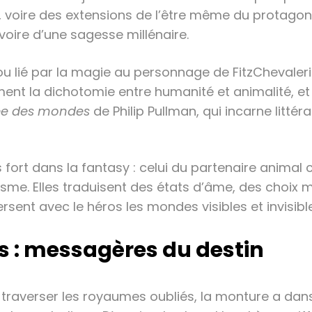
s, voire des extensions de l’être même du protagoni
ire d’une sagesse millénaire.
rou lié par la magie au personnage de FitzChevaleri
ent la dichotomie entre humanité et animalité, et i
sée des mondes
de Philip Pullman, qui incarne littér
s fort dans la fantasy : celui du partenaire animal
isme. Elles traduisent des états d’âme, des choix 
ersent avec le héros les mondes visibles et invisibl
s : messagères du destin
e traverser les royaumes oubliés, la monture a dans 